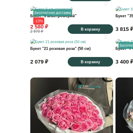
Бесплатная доставка
Букет "9 альстромерий"
Букет "3
-13%
2 580 ₽
3 815 
В корзину
2 970 ₽
Беспла
Букет "21 розовая роза" (50 см)
Букет "7
2 079 ₽
3 400 
В корзину