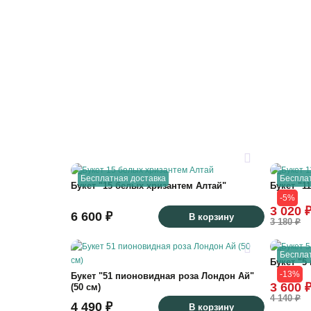
Бесплатная доставка
Беспла
Букет "15 белых хризантем Алтай"
Букет "1
-5%
3 020 
6 600 ₽
В корзину
3 180 ₽
Беспла
Букет "5
-13%
Букет "51 пионовидная роза Лондон Ай"
3 600 
(50 см)
4 140 ₽
4 490 ₽
В корзину