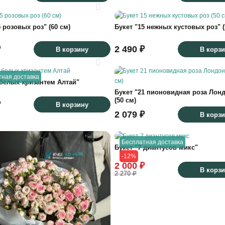
5 розовых роз" (60 см)
Букет "15 нежных кустовых роз" (
₽
2 490 ₽
В корзину
В корз
тная доставка
 белых хризантем Алтай"
Букет "21 пионовидная роза Лон
(50 см)
₽
В корзину
2 079 ₽
В корз
Бесплатная доставка
Букет "7 диантусов микс"
-12%
2 000 ₽
В корз
2 270 ₽