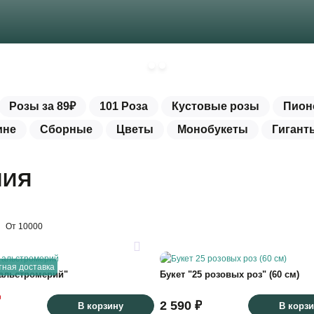
Розы за 89₽
101 Роза
Кустовые розы
Пион
ине
Сборные
Цветы
Монобукеты
Гигант
НИЯ
От 10000
тная доставка
 альстромерий"
Букет "25 розовых роз" (60 см)
₽
2 590 ₽
В корзину
В корз