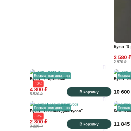
Букет "9
2 580 
2 970 ₽
Бесплатная доставка
Беспла
Букет "7 гортензий"
Букет "2
-13%
4 800 ₽
10 600
В корзину
5 520 ₽
Бесплатная доставка
Беспла
Букет "11 белых диантусов"
Композиц
-13%
2 800 ₽
11 845
В корзину
3 220 ₽