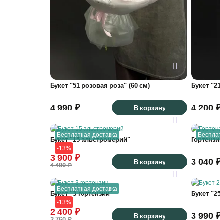
Букет "51 розовая роза" (60 см)
Букет "2
4 990 ₽
4 200 
В корзину
Бесплатная доставка
Беспла
Букет "15 альстромерий"
Гортензи
-13%
3 900 ₽
3 040 
В корзину
4 480 ₽
Бесплатная доставка
Букет "3 гортензии"
Букет "2
-13%
2 400 ₽
3 990 
В корзину
2 760 ₽