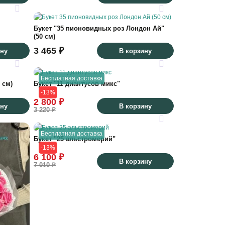
Букет "35 пионовидных роз Лондон Ай"
(50 см)
3 465 ₽
ину
В корзину
Бесплатная доставка
 см)
Букет "11 диантусов микс"
-13%
2 800 ₽
ину
В корзину
3 220 ₽
Бесплатная доставка
Букет "25 альстромерий"
-13%
6 100 ₽
В корзину
7 010 ₽