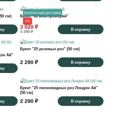
Бесплатная доставка
50 см)
Букет "11 альстромерий"
-5%
3 020 ₽
ину
В корзину
3 180 ₽
Букет "25 розовых роз" (50 см)
дон Ай"
2 290 ₽
В корзину
ину
Букет "25 пионовидных роз Лондон Ай"
(50 см)
2 290 ₽
ину
В корзину