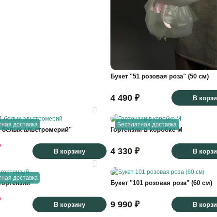
Букет "51 розовая роза" (50 см)
4 490 ₽
В корз
тная доставка
Бесплатная доставка
1 белых альстромерий"
Гортензии в коробке M
₽
4 330 ₽
В корзину
В корз
тная доставка
 гортензий"
Букет "101 розовая роза" (60 см)
₽
9 990 ₽
В корзину
В корз