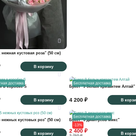
1 нежная кустовая роза" (50 см)
₽
В корзину
тная доставка
Бесплатная доставка
и в коробке S
Букет "9 белых хризантем Алтай"
₽
4 200 ₽
В корзину
В корз
Бесплатная доставка
5 нежных кустовых роз" (50 см)
Букет "9 диантусов микс"
-13%
2 400 ₽
₽
В корзину
В корз
2 760 ₽