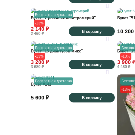
Бесплатная доставка
Букет "7 розовых альстромерий"
Букет "5
-13%
2 140 ₽
10 200
В корзину
2 460 ₽
Бесплатная доставка
Беспла
Букет "15 диантусов микс"
Букет "1
-13%
-13%
3 200 ₽
3 900 
В корзину
3 680 ₽
4 480 ₽
Бесплатная доставка
Беспла
Букет #141
-13%
5 600 ₽
В корзину