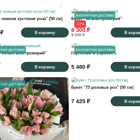
Бесплатная доставка
1 нежная кустовая роза" (50 см)
Букет "35 альстромерий"
-13%
8 300 ₽
 ₽
В корзину
В корз
9 540 ₽
тная доставка
Бесплатная доставка
5 белых альстромерий"
Гортензии в коробке L
₽
5 480 ₽
В корзину
В корз
тная доставка
Букет "75 розовых роз" (50 см)
7 425 ₽
В корз