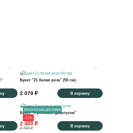
й"
Букет "21 белая роза" (50 см)
2 079 ₽
ину
В корзину
Бесплатная доставка
Букет "9 розовых диантусов"
-13%
2 400 ₽
ину
В корзину
2 760 ₽