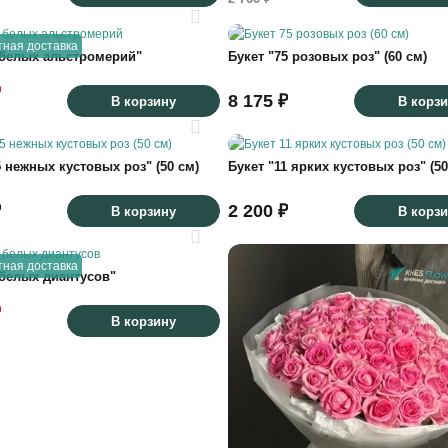
тная доставка
 белых альстромерий"
Букет "75 розовых роз" (60 см)
₽
8 175 ₽
В корзину
В корз
5 нежных кустовых роз" (50 см)
Букет "11 ярких кустовых роз" (50
₽
2 200 ₽
В корзину
В корз
тная доставка
 белых диантусов"
₽
В корзину