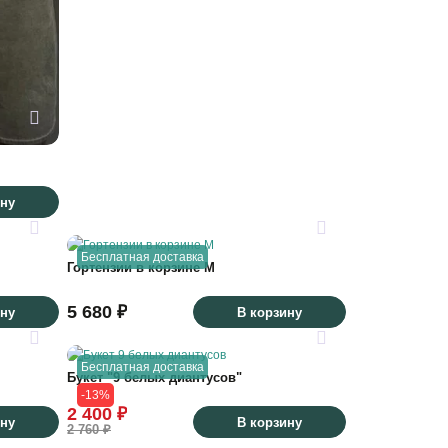
ину
Бесплатная доставка
Гортензии в корзине М
5 680 ₽
ину
В корзину
Бесплатная доставка
Букет "9 белых диантусов"
-13%
2 400 ₽
ину
В корзину
2 760 ₽