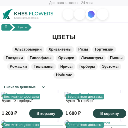
Доставка заказов – 24 часа
Цветы
ЦВЕТЫ
Альстромерии
Хризантемы
Розы
Гортензии
Гвоздики
Гипсофилы
Орхидеи
Лизиантусы
Пионы
Ромашки
Тюльпаны
Ирисы
Герберы
Эустомы
Нобилис
Бесплатная доставка
Бесплатная доставка
Букет "3 герберы"
Букет "5 гербер"
1 200 ₽
1 600 ₽
В корзину
В корзину
Бесплатная доставка
Бесплатная доставка