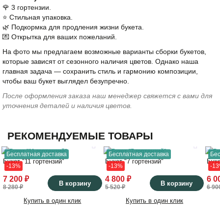
🌹 3 гортензии.
⭐️ Стильная упаковка.
🌿 Подкормка для продления жизни букета.
💌 Открытка для ваших пожеланий.
На фото мы предлагаем возможные варианты сборки букетов,
которые зависят от сезонного наличия цветов. Однако наша
главная задача — сохранить стиль и гармонию композиции,
чтобы ваш букет выглядел безупречно.
После оформления заказа наш менеджер свяжется с вами для
уточнения деталей и наличия цветов.
РЕКОМЕНДУЕМЫЕ ТОВАРЫ
Бесплатная доставка
Бесплатная доставка
Бес
Букет "11 гортензий"
Букет "7 гортензий"
Буке
-13%
-13%
-1
7 200 ₽
4 800 ₽
6 0
В корзину
В корзину
8 280 ₽
5 520 ₽
6 90
Купить в один клик
Купить в один клик