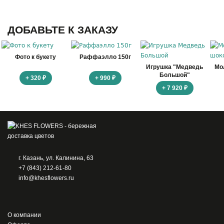
ДОБАВЬТЕ К ЗАКАЗУ
Фото к букету
Раффаэлло 150г
Игрушка "Медведь
Мо
Большой"
+ 320 ₽
+ 990 ₽
+ 7 920 ₽
г. Казань, ул. Калинина, 63
+7 (843) 212-61-80
info@khesflowers.ru
О компании