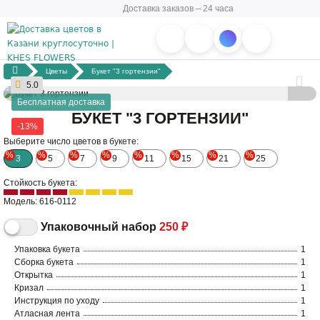
Доставка заказов – 24 часа
Цветы
Букет "3 гортензии"
5.0
Бесплатная доставка
БУКЕТ "3 ГОРТЕНЗИИ"
-13%
Выберите число цветов в букете:
%
%
%
%
%
%
%
%
3
5
7
9
11
15
21
25
Стойкость букета:
Модель: 616-0112
Упаковочный набор
250 ₽
Упаковка букета
1
Сборка букета
1
Открытка
1
Кризал
1
Инструкция по уходу
1
Атласная лента
1