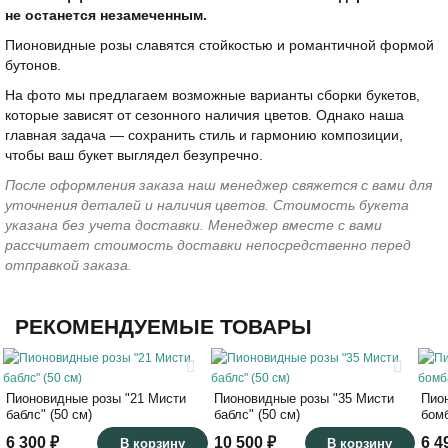
не останется незамеченным.
Пионовидные розы славятся стойкостью и романтичной формой
бутонов.
На фото мы предлагаем возможные варианты сборки букетов,
которые зависят от сезонного наличия цветов. Однако наша
главная задача — сохранить стиль и гармонию композиции,
чтобы ваш букет выглядел безупречно.
После оформления заказа наш менеджер свяжется с вами для
уточнения деталей и наличия цветов. Стоимость букета
указана без учета доставки. Менеджер вместе с вами
рассчитает стоимость доставки непосредственно перед
отправкой заказа.
РЕКОМЕНДУЕМЫЕ ТОВАРЫ
Пионовидные розы "21 Мисти
Пионовидные розы "35 Мисти
Пио
баблс" (50 см)
баблс" (50 см)
бомб
6 300 ₽
10 500 ₽
6 4
В корзину
В корзину