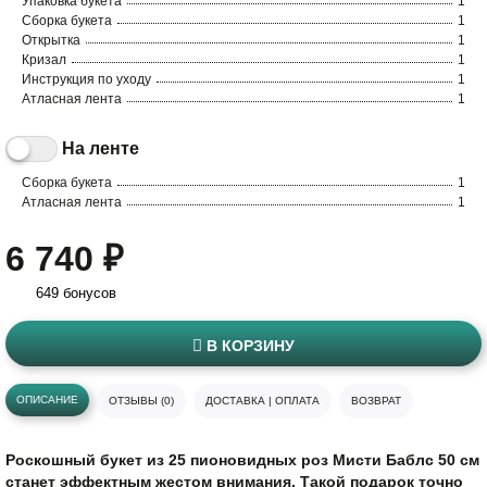
Упаковка букета
1
Сборка букета
1
Открытка
1
Кризал
1
Инструкция по уходу
1
Атласная лента
1
На ленте
Сборка букета
1
Атласная лента
1
6 740 ₽
649 бонусов
В КОРЗИНУ
ОПИСАНИЕ
ОТЗЫВЫ (0)
ДОСТАВКА | ОПЛАТА
ВОЗВРАТ
Роскошный букет из 25 пионовидных роз Мисти Баблс 50 см
станет эффектным жестом внимания. Такой подарок точно