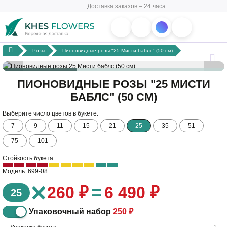
Доставка заказов – 24 часа
Розы
Пионовидные розы "25 Мисти баблс" (50 см)
ПИОНОВИДНЫЕ РОЗЫ "25 МИСТИ
БАБЛС" (50 СМ)
Выберите число цветов в букете:
7
9
11
15
21
25
35
51
75
101
Стойкость букета:
Модель: 699-08
×
=
260 ₽
6 490 ₽
25
Упаковочный набор
250 ₽