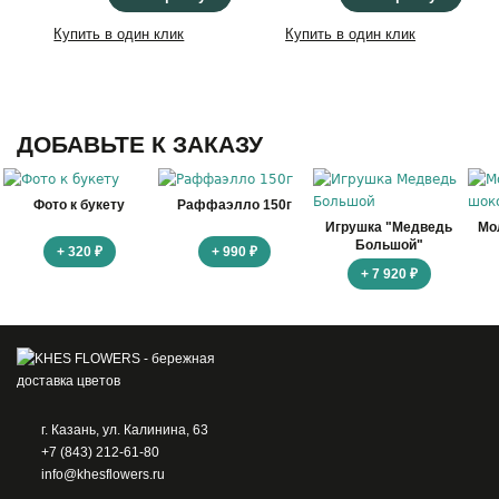
Купить в один клик
Купить в один клик
ДОБАВЬТЕ К ЗАКАЗУ
Фото к букету
Раффаэлло 150г
Игрушка "Медведь
Мо
Большой"
+ 320 ₽
+ 990 ₽
+ 7 920 ₽
г. Казань, ул. Калинина, 63
+7 (843) 212-61-80
info@khesflowers.ru