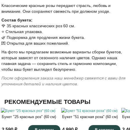
Классические красные розы передают страсть, любовь и
внимание. Они сохраняют свежесть при должном уходе.
Состав букета:
🌹 35 красных классических роз 60 см.
⭐️ Стильная упаковка.
🌿 Подкормка для продления жизни букета.
💌 Открытка для ваших пожеланий.
На фото мы предлагаем возможные варианты сборки букетов,
которые зависят от сезонного наличия цветов. Однако наша
главная задача — сохранить стиль и гармонию композиции,
чтобы ваш букет выглядел безупречно.
После оформления заказа наш менеджер свяжется с вами для
уточнения деталей и наличия цветов.
РЕКОМЕНДУЕМЫЕ ТОВАРЫ
Букет "25 красных роз" (60 см)
Букет "51 красная роза" (60 см)
Буке
2 590 ₽
4 990 ₽
3 4
В корзину
В корзину