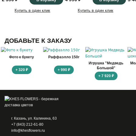
Купить в один клик
Купить в один клик
ДОБАВЬТЕ К ЗАКАЗУ
Фото к букету
Раффаэлло 150г
Игрушка "Медведь
Мо
Большой"
+ 320 ₽
+ 990 ₽
+ 7 920 ₽
г. Казань, ул. Калинина, 63
+7 (843) 212-61-80
info@khesflowers.ru