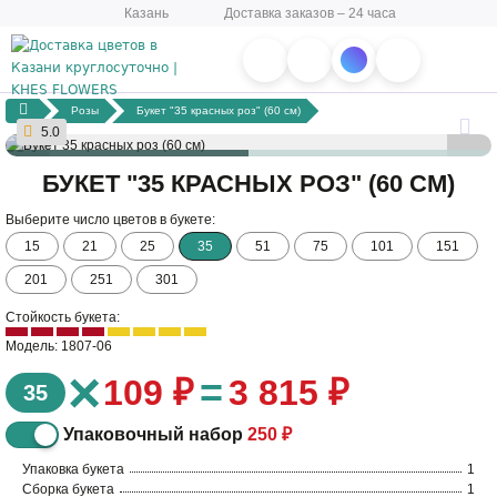
Казань
Доставка заказов – 24 часа
Розы
Букет "35 красных роз" (60 см)
5.0
БУКЕТ "35 КРАСНЫХ РОЗ" (60 СМ)
Выберите число цветов в букете:
15
21
25
35
51
75
101
151
201
251
301
Стойкость букета:
Модель: 1807-06
×
=
109 ₽
3 815 ₽
35
Упаковочный набор
250 ₽
Упаковка букета
1
Сборка букета
1