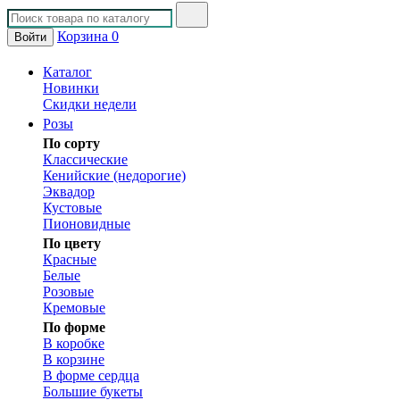
Корзина
0
Войти
Каталог
Новинки
Скидки недели
Розы
По сорту
Классические
Кенийские (недорогие)
Эквадор
Кустовые
Пионовидные
По цвету
Красные
Белые
Розовые
Кремовые
По форме
В коробке
В корзине
В форме сердца
Большие букеты