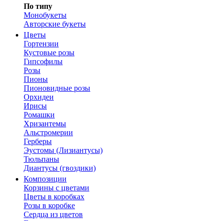
По типу
Монобукеты
Авторские букеты
Цветы
Гортензии
Кустовые розы
Гипсофилы
Розы
Пионы
Пионовидные розы
Орхидеи
Ирисы
Ромашки
Хризантемы
Альстромерии
Герберы
Эустомы (Лизиантусы)
Тюльпаны
Диантусы (гвоздики)
Композиции
Корзины с цветами
Цветы в коробках
Розы в коробке
Сердца из цветов