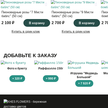
Пионовидные розы "7 Мисти
Пионовидные розы "9 Мисти
Пио
баблс" (50 см)
баблс" (50 см)
бомб
2 100 ₽
2 700 ₽
2 7
В корзину
В корзину
Купить в один клик
Купить в один клик
ДОБАВЬТЕ К ЗАКАЗУ
Фото к букету
Раффаэлло 150г
Игрушка "Медведь
Мо
Большой"
+ 320 ₽
+ 990 ₽
+ 7 920 ₽