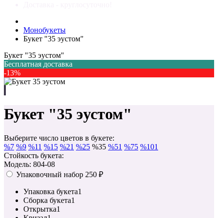
Доставка - круглосуточно!
Монобукеты
Букет "35 эустом"
Букет "35 эустом"
Бесплатная доставка
-13%
Букет "35 эустом"
Выберите число цветов в букете:
%
7
%
9
%
11
%
15
%
21
%
25
%
35
%
51
%
75
%
101
Стойкость букета:
Модель: 804-08
Упаковочный набор
250 ₽
Упаковка букета
1
Сборка букета
1
Открытка
1
Кризал
1