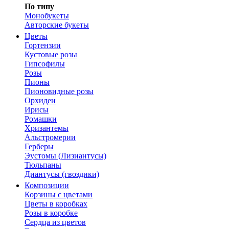
По типу
Монобукеты
Авторские букеты
Цветы
Гортензии
Кустовые розы
Гипсофилы
Розы
Пионы
Пионовидные розы
Орхидеи
Ирисы
Ромашки
Хризантемы
Альстромерии
Герберы
Эустомы (Лизиантусы)
Тюльпаны
Диантусы (гвоздики)
Композиции
Корзины с цветами
Цветы в коробках
Розы в коробке
Сердца из цветов