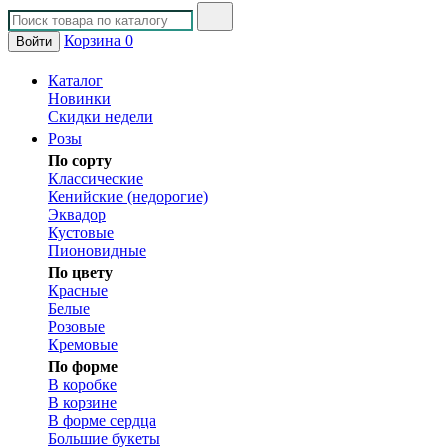
Корзина
0
Войти
Каталог
Новинки
Скидки недели
Розы
По сорту
Классические
Кенийские (недорогие)
Эквадор
Кустовые
Пионовидные
По цвету
Красные
Белые
Розовые
Кремовые
По форме
В коробке
В корзине
В форме сердца
Большие букеты