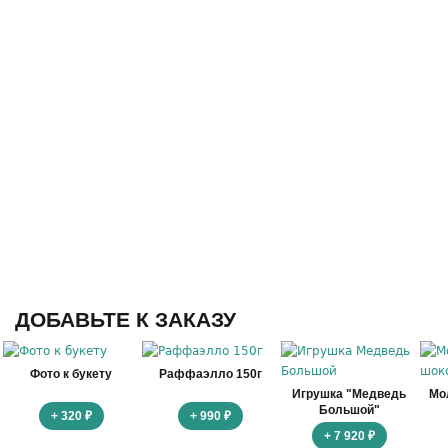
ДОБАВЬТЕ К ЗАКАЗУ
Фото к букету
Раффаэлло 150г
Игрушка "Медведь
Мо
Большой"
+ 320 ₽
+ 990 ₽
+ 7 920 ₽