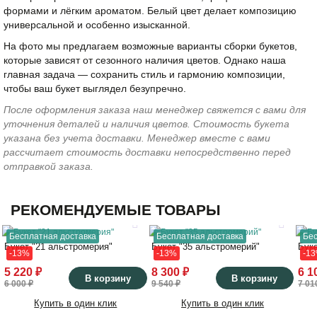
формами и лёгким ароматом. Белый цвет делает композицию
универсальной и особенно изысканной.
На фото мы предлагаем возможные варианты сборки букетов,
которые зависят от сезонного наличия цветов. Однако наша
главная задача — сохранить стиль и гармонию композиции,
чтобы ваш букет выглядел безупречно.
После оформления заказа наш менеджер свяжется с вами для
уточнения деталей и наличия цветов. Стоимость букета
указана без учета доставки. Менеджер вместе с вами
рассчитает стоимость доставки непосредственно перед
отправкой заказа.
РЕКОМЕНДУЕМЫЕ ТОВАРЫ
Бесплатная доставка
Бесплатная доставка
Бес
Букет "21 альстромерия"
Букет "35 альстромерий"
Бук
-13%
-13%
-1
5 220 ₽
8 300 ₽
6 1
В корзину
В корзину
6 000 ₽
9 540 ₽
7 01
Купить в один клик
Купить в один клик