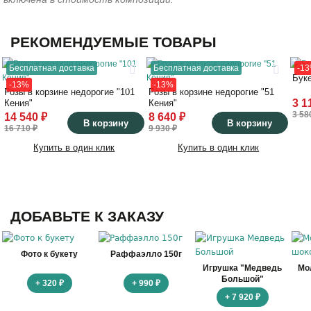
РЕКОМЕНДУЕМЫЕ ТОВАРЫ
55
35
Бесплатная доставка
Бесплатная доставка
-1
Буке
-13%
-13%
40
35
Розы в корзине недорогие "101
Розы в корзине недорогие "51
3 1
Кения"
Кения"
3 58
14 540 ₽
8 640 ₽
В корзину
В корзину
16 710 ₽
9 930 ₽
Купить в один клик
Купить в один клик
ДОБАВЬТЕ К ЗАКАЗУ
Фото к букету
Раффаэлло 150г
Игрушка "Медведь
Мо
Большой"
+ 320 ₽
+ 990 ₽
+ 7 920 ₽