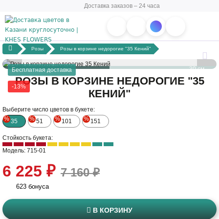
Доставка заказов – 24 часа
Розы
Розы в корзине недорогие "35 Кений"
30 см
Бесплатная доставка
РОЗЫ В КОРЗИНЕ НЕДОРОГИЕ "35
-13%
КЕНИЙ"
30 см
Выберите число цветов в букете:
%
%
%
%
35
51
101
151
Стойкость букета:
Модель: 715-01
6 225 ₽
7 160 ₽
623 бонуса
В КОРЗИНУ