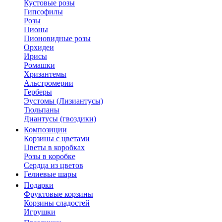
Кустовые розы
Гипсофилы
Розы
Пионы
Пионовидные розы
Орхидеи
Ирисы
Ромашки
Хризантемы
Альстромерии
Герберы
Эустомы (Лизиантусы)
Тюльпаны
Диантусы (гвоздики)
Композиции
Корзины с цветами
Цветы в коробках
Розы в коробке
Сердца из цветов
Гелиевые шары
Подарки
Фруктовые корзины
Корзины сладостей
Игрушки