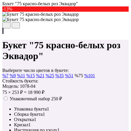
Букет "75 красно-белых роз Эквадор"
-13%
Букет "75 красно-белых роз
Эквадор"
Выберите число цветов в букете:
%
7
%
9
%
11
%
15
%
21
%
25
%
35
%
51
%
75
%
101
Стойкость букета:
Модель: 1078-04
75
×
253 ₽
=
18 990 ₽
Упаковочный набор
250 ₽
Упаковка букета
1
Сборка букета
1
Открытка
1
Кризал
1
Инструкция по уходу
1