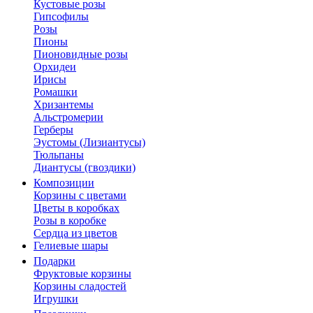
Кустовые розы
Гипсофилы
Розы
Пионы
Пионовидные розы
Орхидеи
Ирисы
Ромашки
Хризантемы
Альстромерии
Герберы
Эустомы (Лизиантусы)
Тюльпаны
Диантусы (гвоздики)
Композиции
Корзины с цветами
Цветы в коробках
Розы в коробке
Сердца из цветов
Гелиевые шары
Подарки
Фруктовые корзины
Корзины сладостей
Игрушки