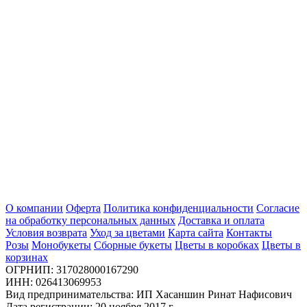
О компании
Оферта
Политика конфиденциальности
Согласие
на обработку персональных данных
Доставка и оплата
Условия возврата
Уход за цветами
Карта сайта
Контакты
Розы
Монобукеты
Сборные букеты
Цветы в коробках
Цветы в
корзинах
ОГРНИП: 317028000167290
ИНН: 026413069953
Вид предпринимательства: ИП Хасаншин Ринат Нафисович
Дата регистрации: 20 ноября 2017 г.