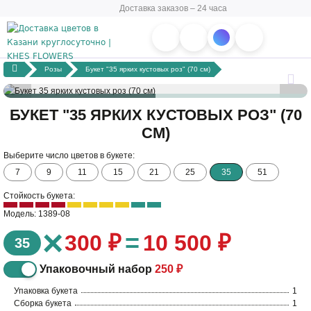
Доставка заказов – 24 часа
Розы
Букет "35 ярких кустовых роз" (70 см)
БУКЕТ "35 ЯРКИХ КУСТОВЫХ РОЗ" (70
СМ)
Выберите число цветов в букете:
7
9
11
15
21
25
35
51
Стойкость букета:
Модель: 1389-08
×
=
300 ₽
10 500 ₽
35
Упаковочный набор
250 ₽
Упаковка букета
1
Сборка букета
1