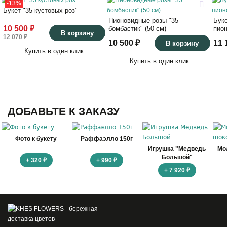
-13%
Букет "35 кустовых роз"
Пионовидные розы "35
Бук
10 500 ₽
бомбастик" (50 см)
пион
В корзину
12 070 ₽
10 500 ₽
11 
В корзину
Купить в один клик
Купить в один клик
ДОБАВЬТЕ К ЗАКАЗУ
Фото к букету
Раффаэлло 150г
Игрушка "Медведь
Мо
Большой"
+ 320 ₽
+ 990 ₽
+ 7 920 ₽