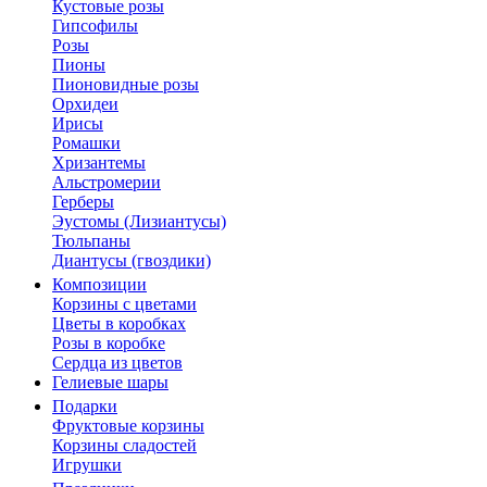
Кустовые розы
Гипсофилы
Розы
Пионы
Пионовидные розы
Орхидеи
Ирисы
Ромашки
Хризантемы
Альстромерии
Герберы
Эустомы (Лизиантусы)
Тюльпаны
Диантусы (гвоздики)
Композиции
Корзины с цветами
Цветы в коробках
Розы в коробке
Сердца из цветов
Гелиевые шары
Подарки
Фруктовые корзины
Корзины сладостей
Игрушки