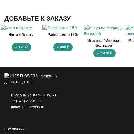
ДОБАВЬТЕ К ЗАКАЗУ
Фото к букету
Раффаэлло 150г
Игрушка "Медведь
Мо
Большой"
+ 320 ₽
+ 990 ₽
+ 7 920 ₽
г. Казань, ул. Калинина, 63
+7 (843) 212-61-80
info@khesflowers.ru
О компании