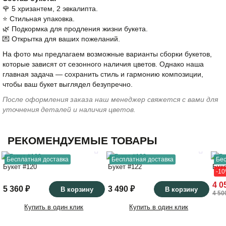
🌹 5 хризантем, 2 эвкалипта.
⭐️ Стильная упаковка.
🌿 Подкормка для продления жизни букета.
💌 Открытка для ваших пожеланий.
На фото мы предлагаем возможные варианты сборки букетов,
которые зависят от сезонного наличия цветов. Однако наша
главная задача — сохранить стиль и гармонию композиции,
чтобы ваш букет выглядел безупречно.
После оформления заказа наш менеджер свяжется с вами для
уточнения деталей и наличия цветов.
РЕКОМЕНДУЕМЫЕ ТОВАРЫ
Бесплатная доставка
Бесплатная доставка
Бес
Букет #120
Букет #122
Бук
-1
4 0
5 360 ₽
3 490 ₽
В корзину
В корзину
4 50
Купить в один клик
Купить в один клик