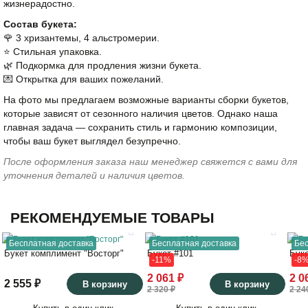
жизнерадостно.
Состав букета:
🌹 3 хризантемы, 4 альстромерии.
⭐️ Стильная упаковка.
🌿 Подкормка для продления жизни букета.
💌 Открытка для ваших пожеланий.
На фото мы предлагаем возможные варианты сборки букетов,
которые зависят от сезонного наличия цветов. Однако наша
главная задача — сохранить стиль и гармонию композиции,
чтобы ваш букет выглядел безупречно.
После оформления заказа наш менеджер свяжется с вами для
уточнения деталей и наличия цветов.
РЕКОМЕНДУЕМЫЕ ТОВАРЫ
25
30
Бесплатная доставка
Бесплатная доставка
Бес
Букет комплимент "Восторг"
Букет #101
Бук
-11%
-8
50
45
2 061 ₽
2 0
2 555 ₽
В корзину
В корзину
2 320 ₽
2 24