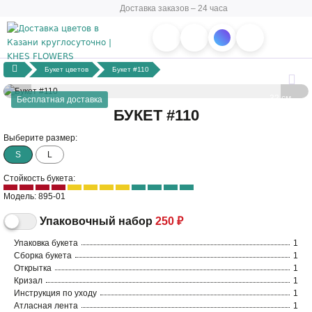
Доставка заказов – 24 часа
Букет цветов
Букет #110
32 см
Бесплатная доставка
БУКЕТ #110
50 см
Выберите размер:
S
L
Стойкость букета:
Модель: 895-01
Упаковочный набор
250 ₽
Упаковка букета
1
Сборка букета
1
Открытка
1
Кризал
1
Инструкция по уходу
1
Атласная лента
1